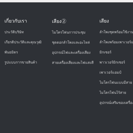
เกี่ยวกับเรา
เสียง
เสียง②
ประวัติบริษัท
ลำโพงชุดพร้อมใช้งา
ไมโครโฟนการประชุม
เกียรติประวัติและคุณวุฒิ
ลำโพงพร้อมเพาเวอร์แ
ชุดดอกลำโพงและอะไหล่
พันธมิตร
มิกเซอร์
อุปกรณ์ไฟและเครื่องเสียง
รูปแบบการขายสินค้า
พาวเวอร์มิกเซอร์
สายเครื่องเสียงและไฟแสงสี
เพาเวอร์แอมป์
ไมโครโฟนแบบมีสาย
ไมโครโฟนไร้สาย
อุปกรณ์เสริมของเครื่